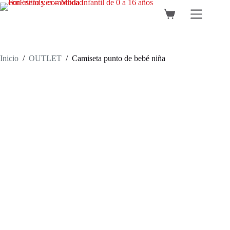
Saltar
al
Carro
contenido
de
compra
Inicio
/
OUTLET
/
Camiseta punto de bebé niña