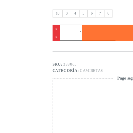
10
3
4
5
6
7
8
Camiseta
punto
de
niña
cantidad
SKU:
333065
CATEGORÍA:
CAMISETAS
Pago seg