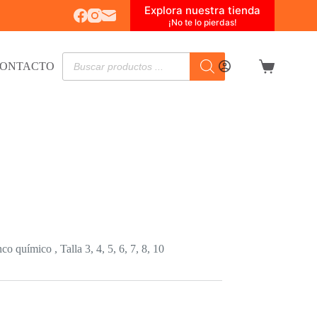
Explora nuestra tienda
¡No te lo pierdas!
Búsqueda
ONTACTO
de
Carro
productos
de
compra
o químico , Talla 3, 4, 5, 6, 7, 8, 10