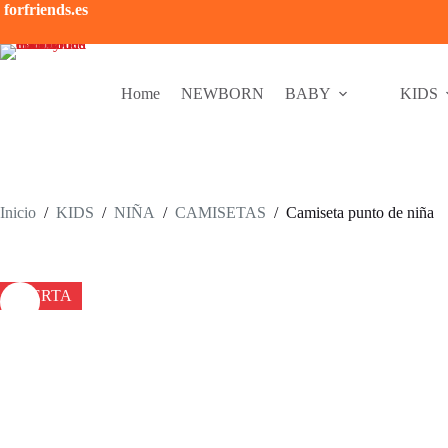
Saltar
forfriends.es
al
contenido
Home
NEWBORN
BABY
KIDS
Inicio
/
KIDS
/
NIÑA
/
CAMISETAS
/
Camiseta punto de niña
OFERTA