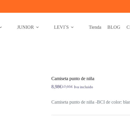
JUNIOR
LEVI´S
Tienda
BLOG
C
Camiseta punto de niña
8,98
€
17,95
€
Iva incluido
El
El
precio
precio
original
actual
Camiseta punto de niña -BCI de color: blanc
era:
es:
17,95€.
8,98€.