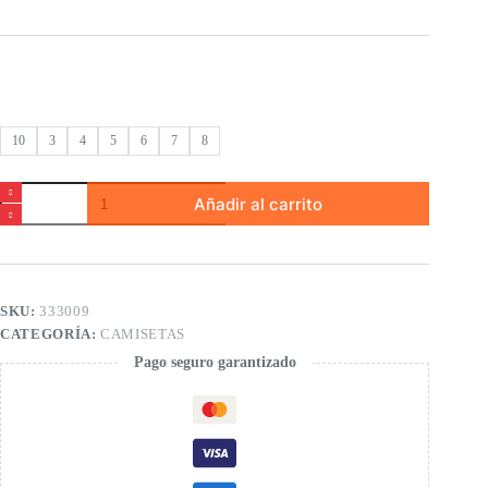
10
3
4
5
6
7
8
Camiseta
Añadir al carrito
punto
listada
de
niña
cantidad
SKU:
333009
CATEGORÍA:
CAMISETAS
Pago seguro garantizado