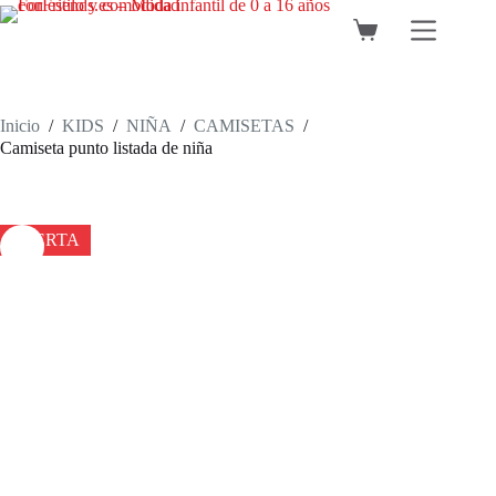
Saltar
al
Carro
contenido
de
compra
Inicio
/
KIDS
/
NIÑA
/
CAMISETAS
/
Camiseta punto listada de niña
OFERTA