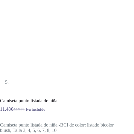
Camiseta punto listada de niña
11,48
€
22,95
€
Iva incluido
El
El
precio
precio
original
actual
Camiseta punto listada de niña -BCI de color: listado bicolor
era:
es:
blush, Talla 3, 4, 5, 6, 7, 8, 10
22,95€.
11,48€.