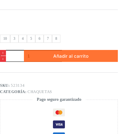
10
3
4
5
6
7
8
Chaqueta
Añadir al carrito
punto
estampada
de
niño
cantidad
SKU:
523134
CATEGORÍA:
CHAQUETAS
Pago seguro garantizado