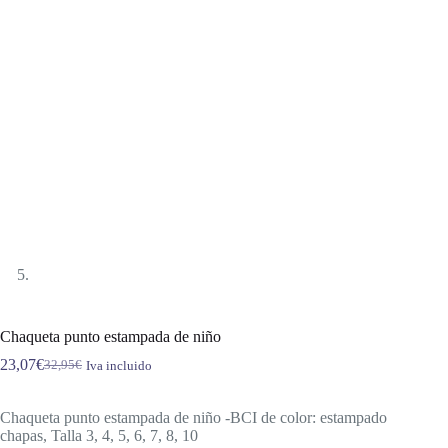
Chaqueta punto estampada de niño
23,07
€
32,95
€
Iva incluido
El
El
precio
precio
original
actual
Chaqueta punto estampada de niño -BCI de color: estampado
era:
es:
chapas, Talla 3, 4, 5, 6, 7, 8, 10
32,95€.
23,07€.