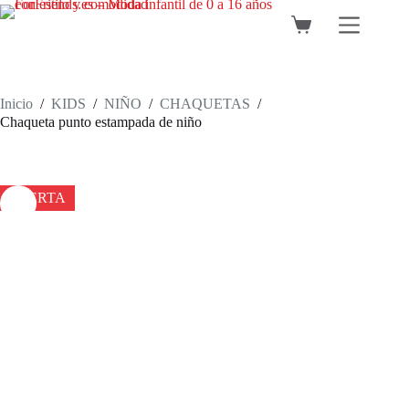
Saltar
al
Carro
contenido
de
compra
Inicio
/
KIDS
/
NIÑO
/
CHAQUETAS
/
Chaqueta punto estampada de niño
OFERTA