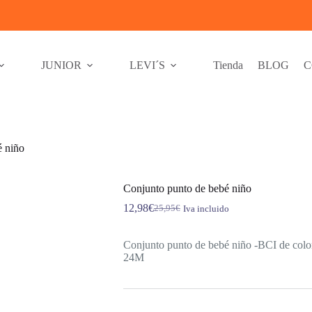
JUNIOR
LEVI´S
Tienda
BLOG
C
é niño
Conjunto punto de bebé niño
12,98
€
25,95
€
Iva incluido
El
El
precio
precio
original
actual
Conjunto punto de bebé niño -BCI de colo
era:
es:
24M
25,95€.
12,98€.