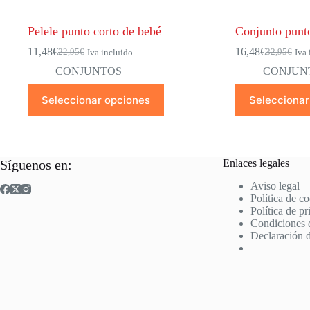
Pelele punto corto de bebé
Conjunto punt
11,48
€
16,48
€
22,95
€
32,95
€
Iva incluido
Iva 
El
El
El
El
precio
precio
precio
precio
CONJUNTOS
CONJUN
original
actual
original
actual
Este
Este
era:
es:
era:
es:
Seleccionar opciones
Seleccionar
producto
producto
22,95€.
11,48€.
32,95€.
16,48€.
tiene
tiene
múltiples
múltiples
variantes.
variantes.
Las
Las
Síguenos en:
Enlaces legales
opciones
opciones
se
se
Aviso legal
pueden
pueden
Política de c
elegir
elegir
Política de p
en
en
Condiciones 
la
la
Declaración d
página
página
de
de
producto
producto