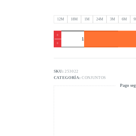
12M
18M
1M
24M
3M
6M
Conjunto
punto
de
bebé
niño
cantidad
SKU:
253022
CATEGORÍA:
CONJUNTOS
Pago seg