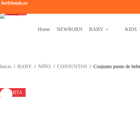
Saltar
forfriends.es
al
contenido
Home
NEWBORN
BABY
KIDS
Inicio
/
BABY
/
NIÑO
/
CONJUNTOS
/
Conjunto punto de beb
OFERTA