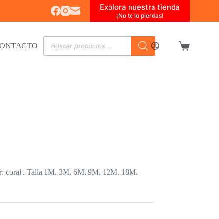
Explora nuestra tienda
¡No te lo pierdas!
Búsqueda
ONTACTO
de
Carro
productos
de
compra
r: coral , Talla 1M, 3M, 6M, 9M, 12M, 18M,