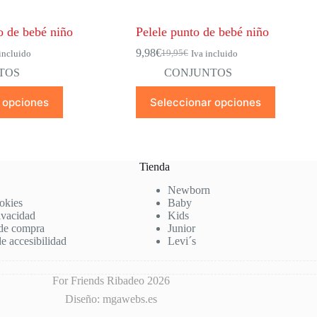
o de bebé niño
Pelele punto de bebé niño
9,98
€
19,95
€
incluido
Iva incluido
El
El
precio
precio
TOS
CONJUNTOS
original
actual
Este
era:
es:
 opciones
Seleccionar opciones
producto
19,95€.
9,98€.
tiene
múltiples
variantes.
Las
Tienda
opciones
se
Newborn
pueden
ookies
Baby
elegir
rivacidad
Kids
en
de compra
Junior
la
e accesibilidad
Levi´s
página
de
producto
For Friends Ribadeo 2026
Diseño: mgawebs.es