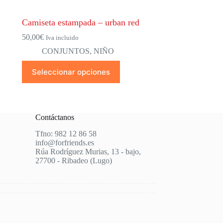
Camiseta estampada – urban red
50,00
€
Iva incluido
CONJUNTOS
,
NIÑO
Este
Seleccionar opciones
producto
tiene
múltiples
variantes.
Las
Contáctanos
opciones
se
Tfno: 982 12 86 58
pueden
info@forfriends.es
elegir
Rúa Rodríguez Murias, 13 - bajo,
en
27700 - Ribadeo (Lugo)
la
página
de
producto