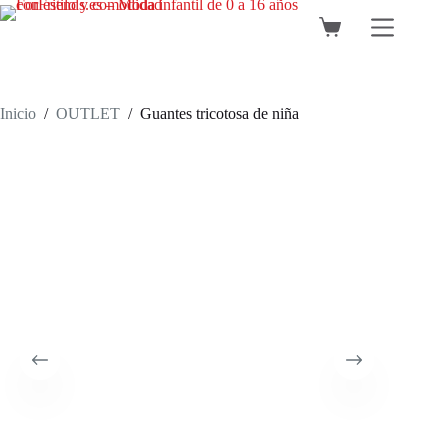
Saltar
al
Carro
contenido
de
compra
Inicio
/
OUTLET
/
Guantes tricotosa de niña