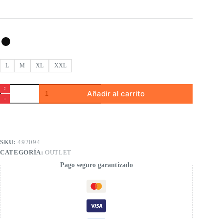
L
M
XL
XXL
Guantes
Añadir al carrito
tricotosa
de
niña
cantidad
SKU:
492094
CATEGORÍA:
OUTLET
Pago seguro garantizado