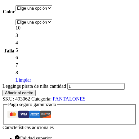
Color
10
3
4
5
Talla
6
7
8
Limpiar
Leggings pirata de niña cantidad
Añadir al carrito
SKU:
493062
Categoría:
PANTALONES
Pago seguro garantizado
Características adicionales
Calidad superior