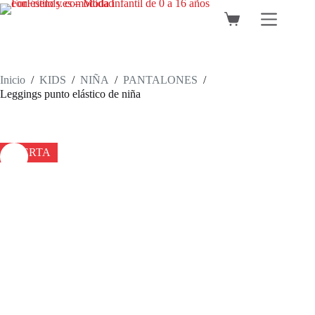
Saltar
al
Carro
contenido
de
compra
Inicio
/
KIDS
/
NIÑA
/
PANTALONES
/
Leggings punto elástico de niña
OFERTA