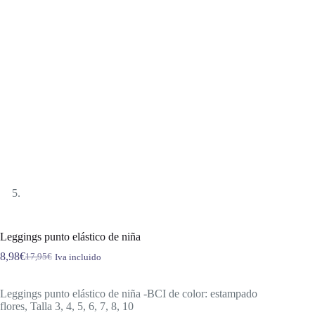
Leggings punto elástico de niña
8,98
€
17,95
€
Iva incluido
El
El
precio
precio
original
actual
Leggings punto elástico de niña -BCI de color: estampado
era:
es:
flores, Talla 3, 4, 5, 6, 7, 8, 10
17,95€.
8,98€.