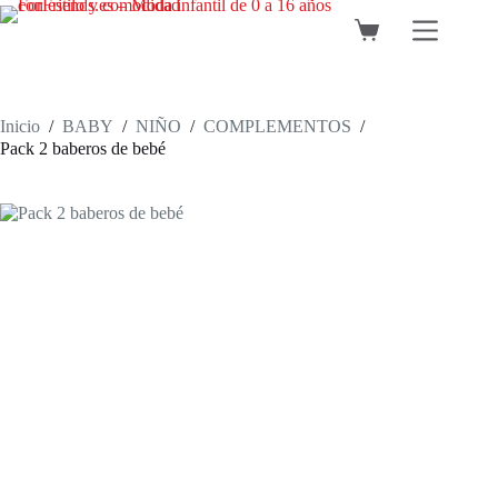
Saltar
al
Carro
contenido
de
compra
Inicio
/
BABY
/
NIÑO
/
COMPLEMENTOS
/
Pack 2 baberos de bebé