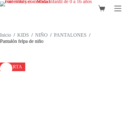
Saltar
al
Carro
contenido
de
compra
Inicio
/
KIDS
/
NIÑO
/
PANTALONES
/
Pantalón felpa de niño
OFERTA