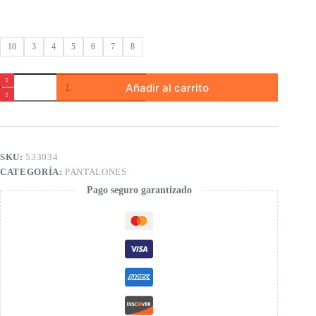
10
3
4
5
6
7
8
Pantalón
Añadir al carrito
felpa
de
niño
cantidad
SKU:
533034
CATEGORÍA:
PANTALONES
Pago seguro garantizado