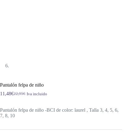
Pantalón felpa de niño
11,48
€
22,95
€
Iva incluido
El
El
precio
precio
original
actual
Pantalón felpa de niño -BCI de color: laurel , Talla 3, 4, 5, 6,
era:
es:
7, 8, 10
22,95€.
11,48€.