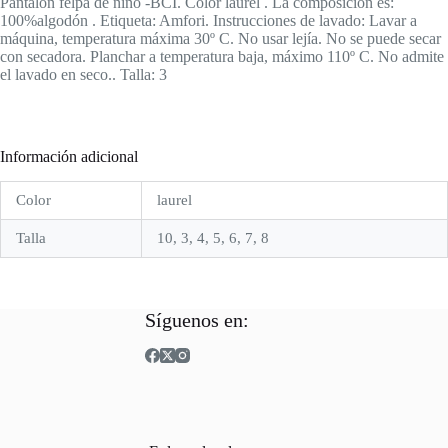
Pantalón felpa de niño -BCI. Color laurel . La composición es:
100%algodón . Etiqueta: Amfori. Instrucciones de lavado: Lavar a
máquina, temperatura máxima 30º C. No usar lejía. No se puede secar
con secadora. Planchar a temperatura baja, máximo 110º C. No admite
el lavado en seco.. Talla: 3
Información adicional
Color
laurel
Talla
10, 3, 4, 5, 6, 7, 8
Síguenos en: