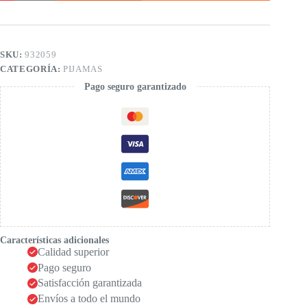
listado
de
niño
cantidad
SKU:
932059
CATEGORÍA:
PIJAMAS
Pago seguro garantizado
Características adicionales
Calidad superior
Pago seguro
Satisfacción garantizada
Envíos a todo el mundo