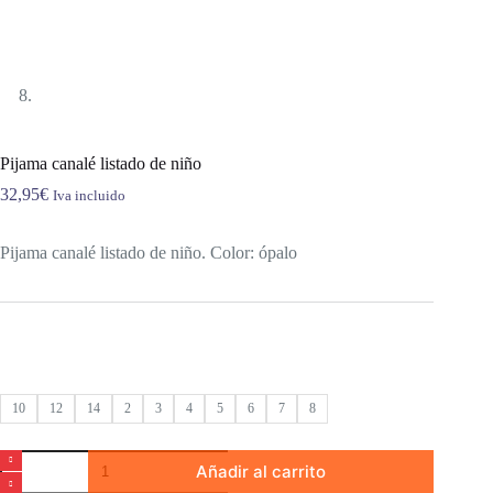
Pijama canalé listado de niño
32,95
€
Iva incluido
Pijama canalé listado de niño. Color: ópalo
10
12
14
2
3
4
5
6
7
8
Pijama
Añadir al carrito
canalé