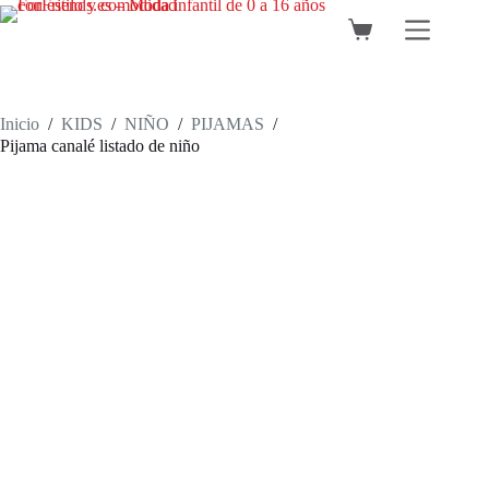
Saltar
al
Carro
contenido
de
compra
Inicio
/
KIDS
/
NIÑO
/
PIJAMAS
/
Pijama canalé listado de niño