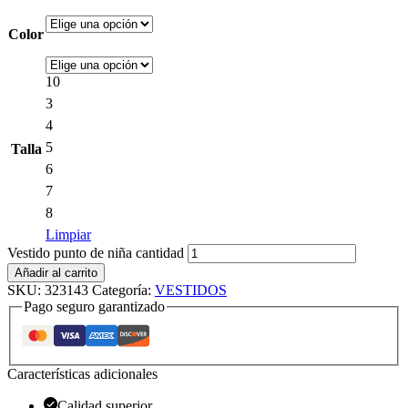
Color
10
3
4
5
Talla
6
7
8
Limpiar
Vestido punto de niña cantidad
Añadir al carrito
SKU:
323143
Categoría:
VESTIDOS
Pago seguro garantizado
Características adicionales
Calidad superior