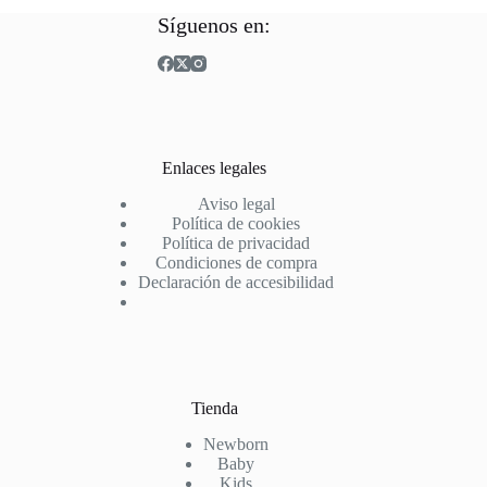
Las
Las
Síguenos en:
opciones
opciones
se
se
pueden
pueden
elegir
elegir
en
en
la
la
página
página
Enlaces legales
de
de
producto
producto
Aviso legal
Política de cookies
Política de privacidad
Condiciones de compra
Declaración de accesibilidad
Tienda
Newborn
Baby
Kids