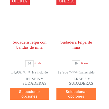
OFERTA
OFERTA
Sudadera felpa con
Sudadera felpa de
bandas de niña
niña
6 más
6 más
10
10
14,98
€
12,98
€
29,95
€
25,95
€
Iva incluido
Iva incluido
El
El
El
El
precio
precio
precio
precio
JERSÉIS Y
JERSÉIS Y
original
actual
original
actual
SUDADERAS
SUDADERAS
era:
es:
era:
es:
Este
Este
Seleccionar
Seleccionar
29,95€.
14,98€.
25,95€.
12,98€.
producto
producto
opciones
opciones
tiene
tiene
múltiples
múltiples
variantes.
variantes.