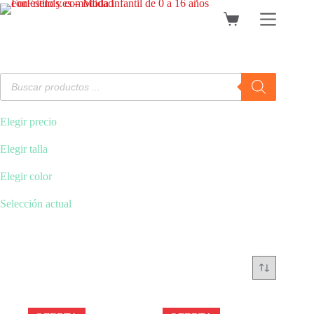
Saltar
al
Carro
contenido
de
compra
Búsqueda
de
productos
Elegir precio
Elegir talla
Elegir color
Selección actual