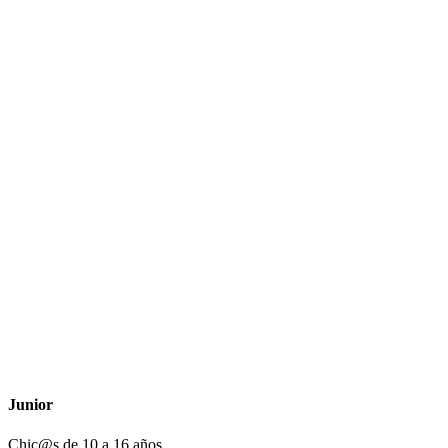
Junior
Chic@s de 10 a 16 años