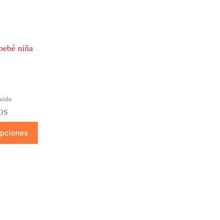
 bebé niña
luido
OS
opciones