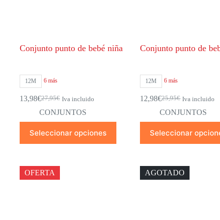
de
de
producto
producto
Conjunto punto de bebé niña
Conjunto punto de be
6 más
6 más
12M
12M
13,98
€
12,98
€
27,95
€
25,95
€
Iva incluido
Iva incluido
El
El
El
El
precio
precio
precio
precio
CONJUNTOS
CONJUNTOS
original
actual
original
actual
Este
Este
era:
es:
era:
es:
Seleccionar opciones
Seleccionar opcion
producto
producto
27,95€.
13,98€.
25,95€.
12,98€.
tiene
tiene
múltiples
múltiples
variantes.
variantes.
Las
Las
OFERTA
AGOTADO
opciones
opciones
se
se
pueden
pueden
elegir
elegir
en
en