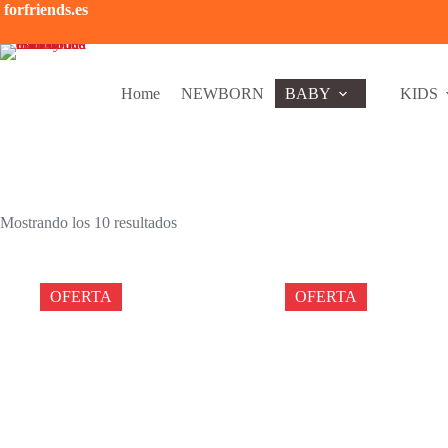
Saltar
forfriends.es
al
contenido
Home
NEWBORN
BABY
KIDS
Mostrando los 10 resultados
OFERTA
OFERTA