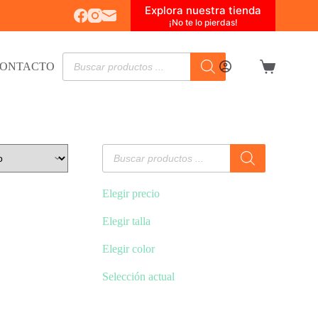
Explora nuestra tienda
¡No te lo pierdas!
Búsqueda
ONTACTO
de
Carro
productos
de
compra
Búsqueda
de
productos
Elegir precio
Elegir talla
Elegir color
Selección actual