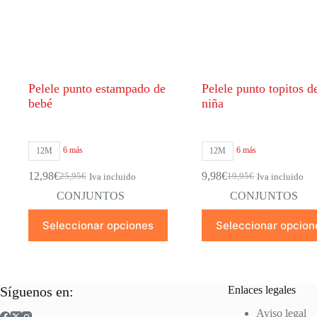
la
la
página
página
de
de
producto
producto
Pelele punto estampado de
Pelele punto topitos d
bebé
niña
6 más
6 más
12M
12M
12,98
€
9,98
€
25,95
€
19,95
€
Iva incluido
Iva incluido
El
El
El
El
precio
precio
precio
precio
CONJUNTOS
CONJUNTOS
original
actual
original
actual
Este
Este
era:
es:
era:
es:
Seleccionar opciones
Seleccionar opcion
producto
producto
25,95€.
12,98€.
19,95€.
9,98€.
tiene
tiene
múltiples
múltiples
variantes.
variantes.
Las
Las
Síguenos en:
Enlaces legales
opciones
opciones
se
se
Aviso legal
pueden
pueden