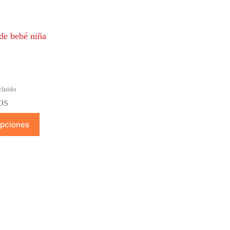
de bebé niña
cluido
OS
opciones