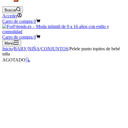
Buscar
Acceder
Carro de compra
0
Carro de compra
0
Menú
Inicio
/
BABY
/
NIÑA
/
CONJUNTOS
/
Pelele punto topitos de bebé
niña
AGOTADO
🔍