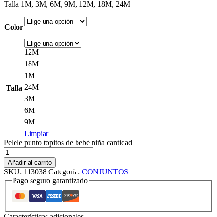
Talla 1M, 3M, 6M, 9M, 12M, 18M, 24M
Color
12M
18M
1M
24M
Talla
3M
6M
9M
Limpiar
Pelele punto topitos de bebé niña cantidad
Añadir al carrito
SKU:
113038
Categoría:
CONJUNTOS
Pago seguro garantizado
Características adicionales