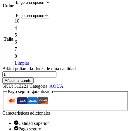
Color
10
4
5
Talla
6
7
8
Limpiar
Bikini poliamida flores de niña cantidad
Añadir al carrito
SKU:
313221
Categoría:
AQUA
Pago seguro garantizado
Características adicionales
Calidad superior
Pago seguro