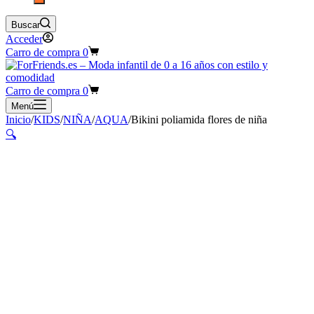
Buscar
Acceder
Carro de compra
0
Carro de compra
0
Menú
Inicio
/
KIDS
/
NIÑA
/
AQUA
/
Bikini poliamida flores de niña
🔍