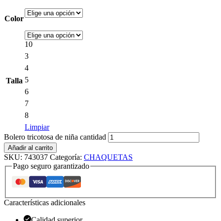
Color
10
3
4
5
Talla
6
7
8
Limpiar
Bolero tricotosa de niña cantidad
Añadir al carrito
SKU:
743037
Categoría:
CHAQUETAS
Pago seguro garantizado
Características adicionales
Calidad superior