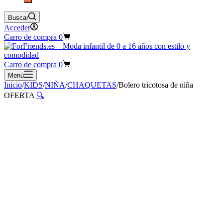
Buscar
Acceder
Carro de compra
0
Carro de compra
0
Menú
Inicio
/
KIDS
/
NIÑA
/
CHAQUETAS
/
Bolero tricotosa de niña
OFERTA
🔍