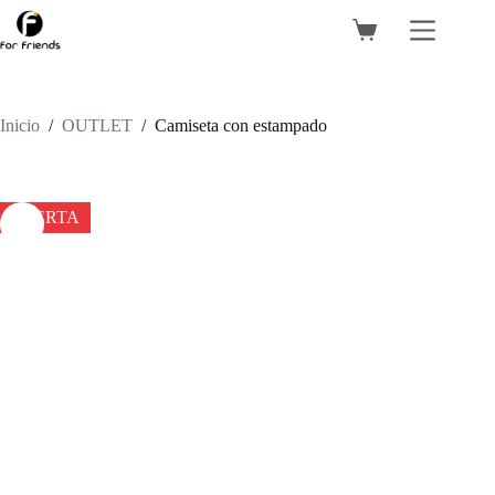
Saltar
al
Carro
contenido
de
compra
Inicio
/
OUTLET
/
Camiseta con estampado
OFERTA