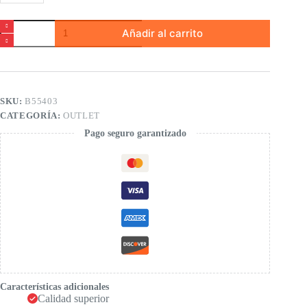
Camiseta
Añadir al carrito
con
estampado
cantidad
SKU:
B55403
CATEGORÍA:
OUTLET
Pago seguro garantizado
Características adicionales
Calidad superior