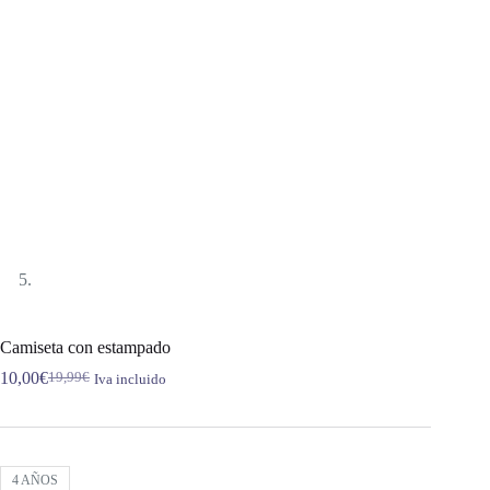
Camiseta con estampado
10,00
€
19,99
€
Iva incluido
El
El
precio
precio
original
actual
era:
es:
19,99€.
10,00€.
4 AÑOS