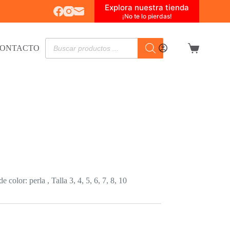
Explora nuestra tienda
¡No te lo pierdas!
Búsqueda
ONTACTO
de
Carro
productos
de
compra
color: perla , Talla 3, 4, 5, 6, 7, 8, 10