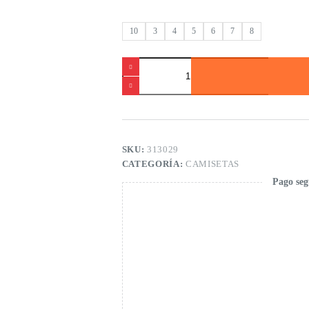
10
3
4
5
6
7
8
Camiseta
punto
manga
larga
de
niña
cantidad
SKU:
313029
CATEGORÍA:
CAMISETAS
Pago seg