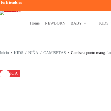
Saltar
forfriends.es
al
contenido
Home
NEWBORN
BABY
KIDS
Inicio
/
KIDS
/
NIÑA
/
CAMISETAS
/
Camiseta punto manga lar
OFERTA