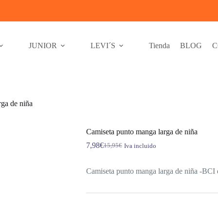
JUNIOR
LEVI´S
Tienda
BLOG
C
ga de niña
Camiseta punto manga larga de niña
7,98
€
15,95
€
Iva incluido
El
El
precio
precio
original
actual
Camiseta punto manga larga de niña -BCI de 
era:
es:
15,95€.
7,98€.