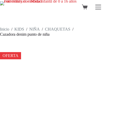
Saltar
al
Carro
contenido
de
compra
Inicio
/
KIDS
/
NIÑA
/
CHAQUETAS
/
Cazadora denim punto de niña
OFERTA