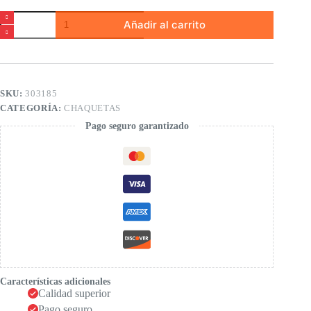
Cazadora
Añadir al carrito
denim
punto
de
niña
cantidad
SKU:
303185
CATEGORÍA:
CHAQUETAS
Pago seguro garantizado
Características adicionales
Calidad superior
Pago seguro