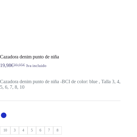
Cazadora denim punto de niña
19,98
€
39,95
€
Iva incluido
El
El
precio
precio
original
actual
Cazadora denim punto de niña -BCI de color: blue , Talla 3, 4,
era:
es:
5, 6, 7, 8, 10
39,95€.
19,98€.
10
3
4
5
6
7
8