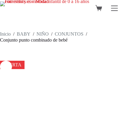
Saltar
al
Carro
contenido
de
compra
Inicio
/
BABY
/
NIÑO
/
CONJUNTOS
/
Conjunto punto combinado de bebé
OFERTA