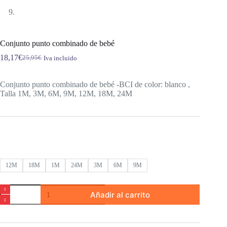
Conjunto punto combinado de bebé
18,17
€
25,95
€
Iva incluido
El
El
precio
precio
original
actual
Conjunto punto combinado de bebé -BCI de color: blanco ,
era:
es:
Talla 1M, 3M, 6M, 9M, 12M, 18M, 24M
25,95€.
18,17€.
12M
18M
1M
24M
3M
6M
9M
Conjunto
Añadir al carrito
punto
combinado
de
bebé