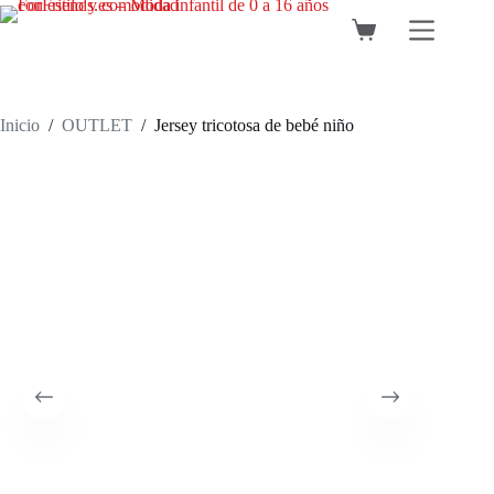
Saltar
al
Carro
contenido
de
compra
Inicio
/
OUTLET
/
Jersey tricotosa de bebé niño