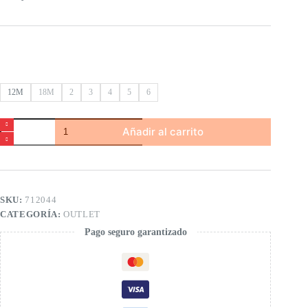
12M
18M
2
3
4
5
6
Jersey
Añadir al carrito
tricotosa
de
bebé
niño
cantidad
SKU:
712044
CATEGORÍA:
OUTLET
Pago seguro garantizado