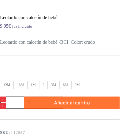
Leotardo con calcetín de bebé
9,95
€
Iva incluido
Leotardo con calcetín de bebé -BCI. Color: crudo
12M
18M
1M
2
3M
6M
9M
Leotardo
Añadir al carrito
con
calcetín
de
bebé
cantidad
SKU:
112037