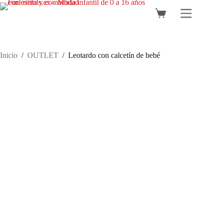
Saltar
al
Carro
contenido
de
compra
Inicio
/
OUTLET
/
Leotardo con calcetín de bebé