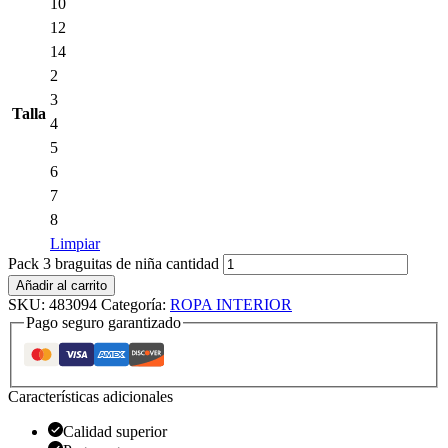
10
12
14
2
3
Talla
4
5
6
7
8
Limpiar
Pack 3 braguitas de niña cantidad
Añadir al carrito
SKU:
483094
Categoría:
ROPA INTERIOR
Pago seguro garantizado
Características adicionales
Calidad superior