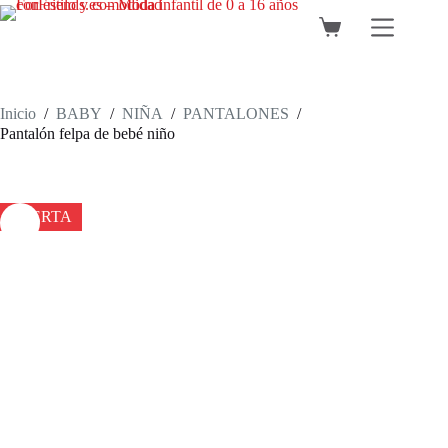
Saltar
al
Carro
contenido
de
compra
Inicio
/
BABY
/
NIÑA
/
PANTALONES
/
Pantalón felpa de bebé niño
OFERTA