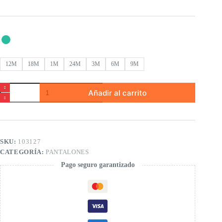
12M
18M
1M
24M
3M
6M
9M
Pantalón
Añadir al carrito
felpa
de
bebé
niño
cantidad
SKU:
103127
CATEGORÍA:
PANTALONES
Pago seguro garantizado