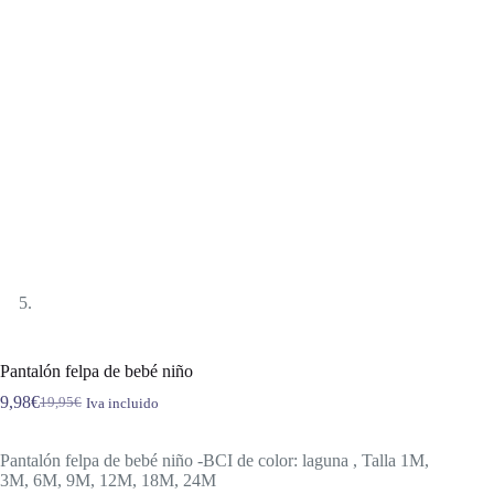
Pantalón felpa de bebé niño
9,98
€
19,95
€
Iva incluido
El
El
precio
precio
original
actual
Pantalón felpa de bebé niño -BCI de color: laguna , Talla 1M,
era:
es:
3M, 6M, 9M, 12M, 18M, 24M
19,95€.
9,98€.