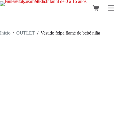
Saltar
al
Carro
contenido
de
compra
Inicio
/
OUTLET
/
Vestido felpa flamé de bebé niña