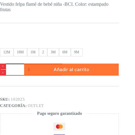
Vestido felpa flamé de bebé niña -BCI. Color: estampado
frutas
12M
18M
1M
2
3M
6M
9M
Vestido
Añadir al carrito
felpa
flamé
de
bebé
niña
cantidad
SKU:
102025
CATEGORÍA:
OUTLET
Pago seguro garantizado