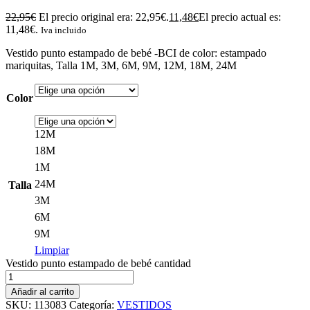
22,95
€
El precio original era: 22,95€.
11,48
€
El precio actual es:
11,48€.
Iva incluido
Vestido punto estampado de bebé -BCI de color: estampado
mariquitas, Talla 1M, 3M, 6M, 9M, 12M, 18M, 24M
Color
12M
18M
1M
24M
Talla
3M
6M
9M
Limpiar
Vestido punto estampado de bebé cantidad
Añadir al carrito
SKU:
113083
Categoría:
VESTIDOS