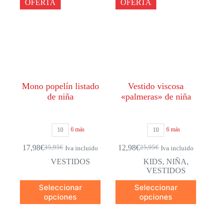
OFERTA
OFERTA
Mono popelín listado
Vestido viscosa
de niña
«palmeras» de niña
6 más
6 más
10
10
17,98
€
12,98
€
35,95
€
25,95
€
Iva incluido
Iva incluido
El
El
El
El
precio
precio
precio
precio
VESTIDOS
KIDS
,
NIÑA
,
original
actual
original
actual
VESTIDOS
era:
es:
era:
es:
Este
Este
Seleccionar
Seleccionar
35,95€.
17,98€.
25,95€.
12,98€.
producto
producto
opciones
opciones
tiene
tiene
múltiples
múltiples
variantes.
variantes.