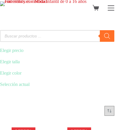
Saltar
al
Carro
contenido
de
compra
Búsqueda
de
productos
Elegir precio
Elegir talla
Elegir color
Selección actual