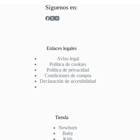
Las
Las
Síguenos en:
opciones
opciones
se
se
pueden
pueden
elegir
elegir
en
en
la
la
página
página
Enlaces legales
de
de
producto
producto
Aviso legal
Política de cookies
Política de privacidad
Condiciones de compra
Declaración de accesibilidad
Tienda
Newborn
Baby
Kids