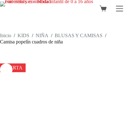
Saltar
al
Carro
contenido
de
compra
Inicio
/
KIDS
/
NIÑA
/
BLUSAS Y CAMISAS
/
Camisa popelín cuadros de niña
OFERTA