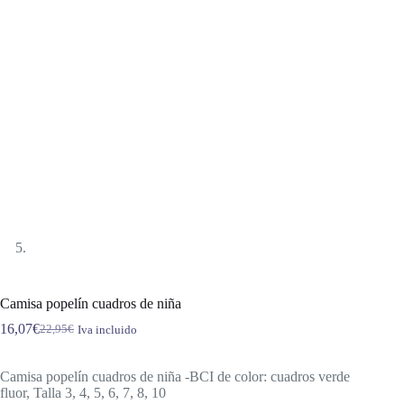
Camisa popelín cuadros de niña
16,07
€
22,95
€
Iva incluido
El
El
precio
precio
original
actual
Camisa popelín cuadros de niña -BCI de color: cuadros verde
era:
es:
fluor, Talla 3, 4, 5, 6, 7, 8, 10
22,95€.
16,07€.