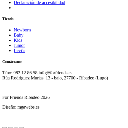
Declaración de accesibilidad
Tienda
Newborn
Baby
Kids
Junior
Levi´s
Contáctanos
Tfno: 982 12 86 58 info@forfriends.es
Rúa Rodríguez Murias, 13 - bajo, 27700 - Ribadeo (Lugo)
For Friends Ribadeo 2026
Diseño: mgawebs.es