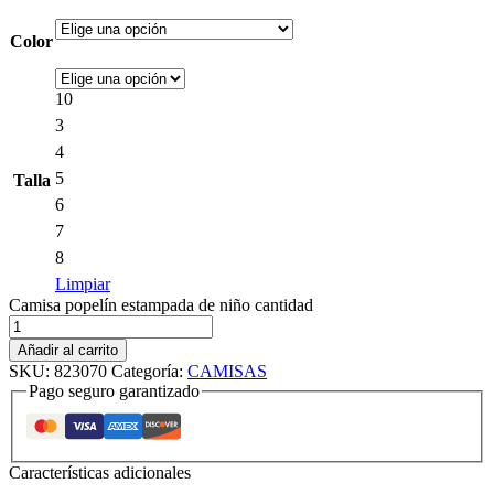
Color
10
3
4
5
Talla
6
7
8
Limpiar
Camisa popelín estampada de niño cantidad
Añadir al carrito
SKU:
823070
Categoría:
CAMISAS
Pago seguro garantizado
Características adicionales