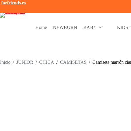
Saltar
forfriends.es
al
contenido
Home
NEWBORN
BABY
KIDS
Inicio
/
JUNIOR
/
CHICA
/
CAMISETAS
/
Camiseta marrón cla