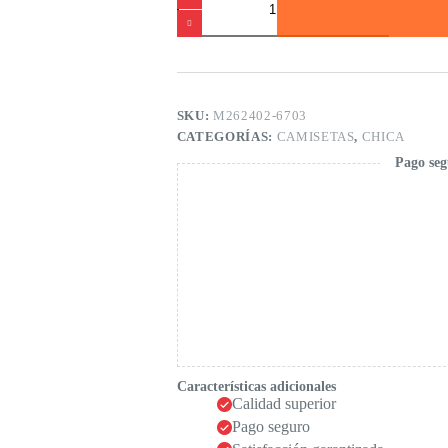
marrón
claro
cantidad
SKU:
M262402-6703
CATEGORÍAS:
CAMISETAS
,
CHICA
Pago seg
Características adicionales
Calidad superior
Pago seguro