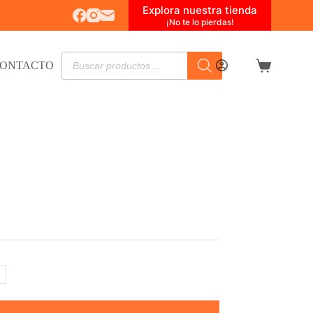
Explora nuestra tienda
¡No te lo pierdas!
Búsqueda
ONTACTO
de
Carro
productos
de
compra