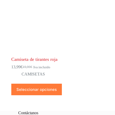
Camiseta de tirantes roja
13,99
€
19,99
€
Iva incluido
El
El
precio
precio
CAMISETAS
original
actual
era:
es:
Este
19,99€.
13,99€.
Seleccionar opciones
producto
tiene
múltiples
variantes.
Las
Contáctanos
opciones