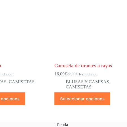
a
Camiseta de tirantes a rayas
16,09
€
22,99
€
incluido
Iva incluido
El
El
precio
precio
TAS
,
CAMISETAS
BLUSAS Y CAMISAS
,
original
actual
CAMISETAS
era:
es:
Este
22,99€.
16,09€.
 opciones
Seleccionar opciones
producto
tiene
múltiples
variantes.
Las
Tienda
opciones