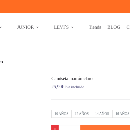
JUNIOR
LEVI´S
Tienda
BLOG
C
ro
Camiseta marrón claro
25,99
€
Iva incluido
10 AÑOS
12 AÑOS
14 AÑOS
16 AÑOS
Camiseta