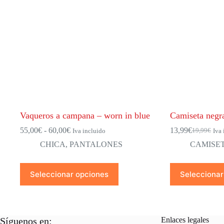
Vaqueros a campana – worn in blue
Camiseta negr
Rango
55,00
€
-
60,00
€
13,99
€
19,99
€
Iva incluido
Iva 
El
El
de
precio
precio
CHICA
,
PANTALONES
CAMISE
precios:
original
actual
desde
era:
es:
55,00€
Este
Este
19,99€.
13,99€.
Seleccionar opciones
Seleccionar
hasta
producto
producto
60,00€
tiene
tiene
múltiples
múltiples
variantes.
variantes.
Las
Las
Síguenos en:
Enlaces legales
opciones
opciones