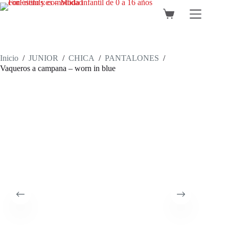
Saltar
al
Carro
contenido
de
compra
Inicio
/
JUNIOR
/
CHICA
/
PANTALONES
/
Vaqueros a campana – worn in blue