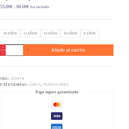
Rango
55,00
€
-
60,00
€
Iva incluido
de
precios:
desde
55,00€
hasta
10 AÑOS
12 AÑOS
14 AÑOS
16 AÑOS
8 AÑOS
60,00€
Vaqueros
Añadir al carrito
a
campana
-
worn
in
blue
SKU:
3EP476
cantidad
CATEGORÍAS:
CHICA
,
PANTALONES
Pago seguro garantizado