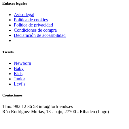
Enlaces legales
Aviso legal
Política de cookies
Política de privacidad
Condiciones de compra
Declaración de accesibilidad
Tienda
Newborn
Baby
Kids
Junior
Levi´s
Contáctanos
Tfno: 982 12 86 58 info@forfriends.es
Rúa Rodríguez Murias, 13 - bajo, 27700 - Ribadeo (Lugo)