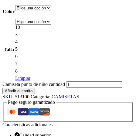
Color
10
3
4
5
Talla
6
7
8
Limpiar
Camiseta punto de niño cantidad
Añadir al carrito
SKU:
513100
Categoría:
CAMISETAS
Pago seguro garantizado
Características adicionales
Calidad superior