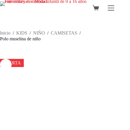
Saltar
al
Carro
contenido
de
compra
Inicio
/
KIDS
/
NIÑO
/
CAMISETAS
/
Polo muselina de niño
OFERTA