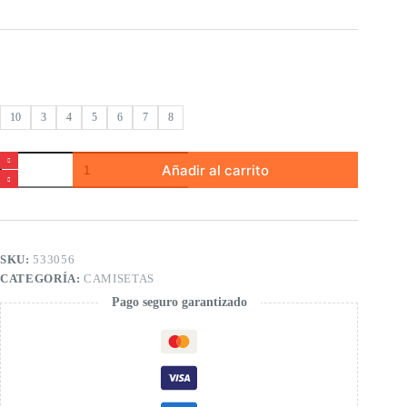
10
3
4
5
6
7
8
Polo
Añadir al carrito
muselina
de
niño
cantidad
SKU:
533056
CATEGORÍA:
CAMISETAS
Pago seguro garantizado