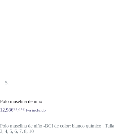
Polo muselina de niño
12,98
€
25,95
€
Iva incluido
El
El
precio
precio
original
actual
Polo muselina de niño -BCI de color: blanco químico , Talla
era:
es:
3, 4, 5, 6, 7, 8, 10
25,95€.
12,98€.