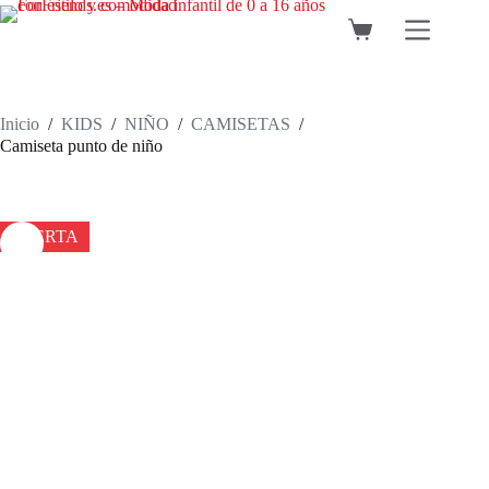
Saltar
al
Carro
contenido
de
compra
Inicio
/
KIDS
/
NIÑO
/
CAMISETAS
/
Camiseta punto de niño
OFERTA