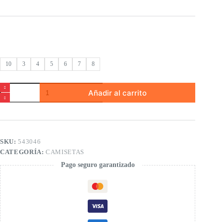
10
3
4
5
6
7
8
Camiseta
Añadir al carrito
punto
de
niño
cantidad
SKU:
543046
CATEGORÍA:
CAMISETAS
Pago seguro garantizado