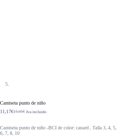
Camiseta punto de niño
11,17
€
15,95
€
Iva incluido
El
El
precio
precio
original
actual
Camiseta punto de niño -BCI de color: canard , Talla 3, 4, 5,
era:
es:
6, 7, 8, 10
15,95€.
11,17€.