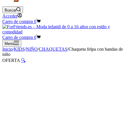
Buscar
Acceder
Carro de compra
0
Carro de compra
0
Menú
Inicio
/
KIDS
/
NIÑO
/
CHAQUETAS
/
Chaqueta felpa con bandas de
niño
OFERTA
🔍