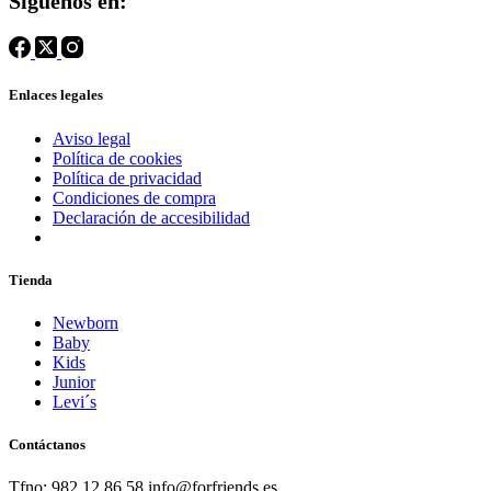
Síguenos en:
Enlaces legales
Aviso legal
Política de cookies
Política de privacidad
Condiciones de compra
Declaración de accesibilidad
Tienda
Newborn
Baby
Kids
Junior
Levi´s
Contáctanos
Tfno: 982 12 86 58 info@forfriends.es