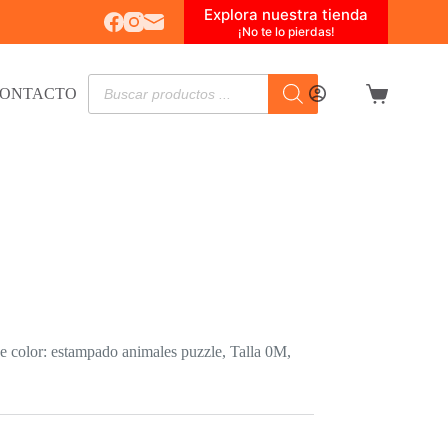
Explora nuestra tienda
¡No te lo pierdas!
Búsqueda
ONTACTO
de
Carro
productos
de
compra
 color: estampado animales puzzle, Talla 0M,