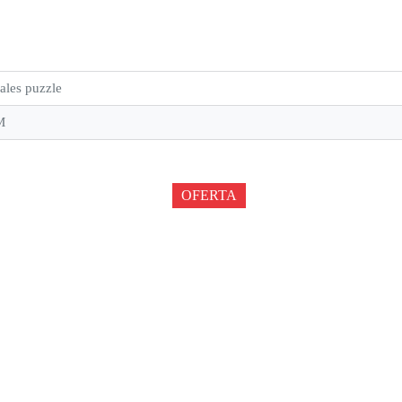
ales puzzle
M
OFERTA