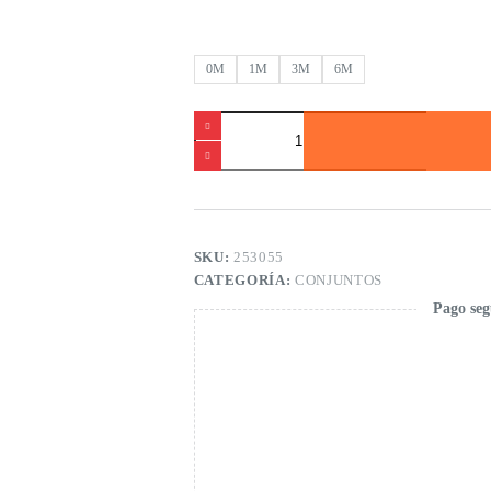
0M
1M
3M
6M
Conjunto
punto
estampado
de
bebé
cantidad
SKU:
253055
CATEGORÍA:
CONJUNTOS
Pago seg