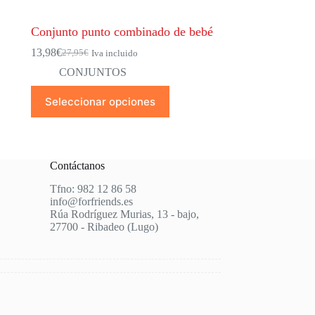
Conjunto punto combinado de bebé
13,98
€
27,95
€
Iva incluido
El
El
precio
precio
CONJUNTOS
original
actual
Este
era:
es:
Seleccionar opciones
producto
27,95€.
13,98€.
tiene
múltiples
variantes.
Las
Contáctanos
opciones
se
Tfno: 982 12 86 58
pueden
info@forfriends.es
elegir
Rúa Rodríguez Murias, 13 - bajo,
en
27700 - Ribadeo (Lugo)
la
página
de
producto