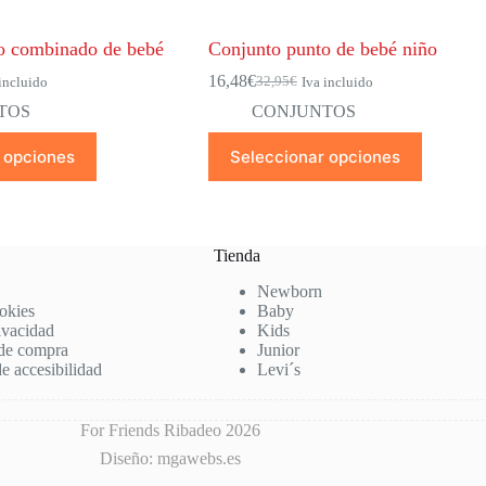
o combinado de bebé
Conjunto punto de bebé niño
16,48
€
32,95
€
incluido
Iva incluido
El
El
precio
precio
TOS
CONJUNTOS
original
actual
Este
era:
es:
 opciones
Seleccionar opciones
producto
32,95€.
16,48€.
tiene
múltiples
variantes.
Las
Tienda
opciones
se
Newborn
pueden
ookies
Baby
elegir
rivacidad
Kids
en
de compra
Junior
la
e accesibilidad
Levi´s
página
de
producto
For Friends Ribadeo 2026
Diseño: mgawebs.es