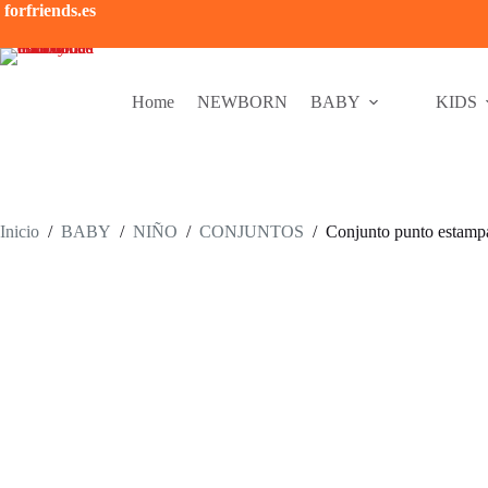
Saltar
forfriends.es
al
contenido
Home
NEWBORN
BABY
KIDS
Inicio
/
BABY
/
NIÑO
/
CONJUNTOS
/
Conjunto punto estamp