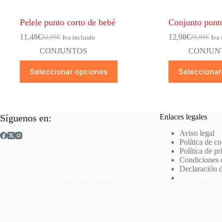
Pelele punto corto de bebé
Conjunto punt
11,48
€
12,98
€
22,95
€
25,95
€
Iva incluido
Iva 
El
El
El
El
precio
precio
precio
precio
CONJUNTOS
CONJUN
original
actual
original
actual
Este
Este
era:
es:
era:
es:
Seleccionar opciones
Seleccionar
producto
producto
22,95€.
11,48€.
25,95€.
12,98€.
tiene
tiene
múltiples
múltiples
variantes.
variantes.
Las
Las
Síguenos en:
Enlaces legales
opciones
opciones
se
se
Aviso legal
pueden
pueden
Política de c
elegir
elegir
Política de p
en
en
Condiciones 
la
la
Declaración d
página
página
de
de
producto
producto