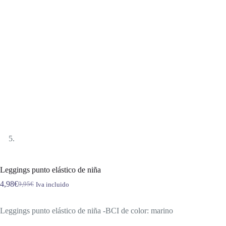
Leggings punto elástico de niña
4,98
€
9,95
€
Iva incluido
El
El
precio
precio
original
actual
Leggings punto elástico de niña -BCI de color: marino
era:
es:
9,95€.
4,98€.