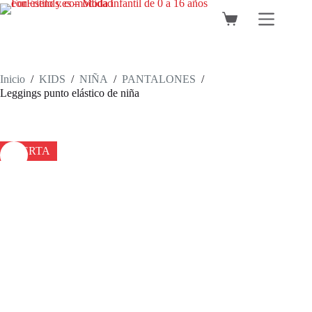
Saltar
al
Carro
contenido
de
compra
Inicio
/
KIDS
/
NIÑA
/
PANTALONES
/
Leggings punto elástico de niña
OFERTA