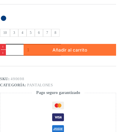
10
3
4
5
6
7
8
Leggings
Añadir al carrito
punto
elástico
de
niña
cantidad
SKU:
490698
CATEGORÍA:
PANTALONES
Pago seguro garantizado