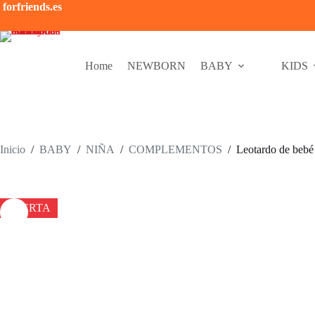
Saltar
forfriends.es
al
contenido
Home
NEWBORN
BABY
KIDS
Inicio
/
BABY
/
NIÑA
/
COMPLEMENTOS
/
Leotardo de bebé
OFERTA