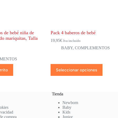
s de bebé niña de
Pack 4 baberos de bebé
do mariquitas, Talla
19,95
€
Iva incluido
BABY
,
COMPLEMENTOS
MENTOS
Este
rrito
Seleccionar opciones
producto
tiene
múltiples
variantes.
Las
Tienda
opciones
se
Newborn
pueden
ookies
Baby
elegir
rivacidad
Kids
en
de compra
Junior