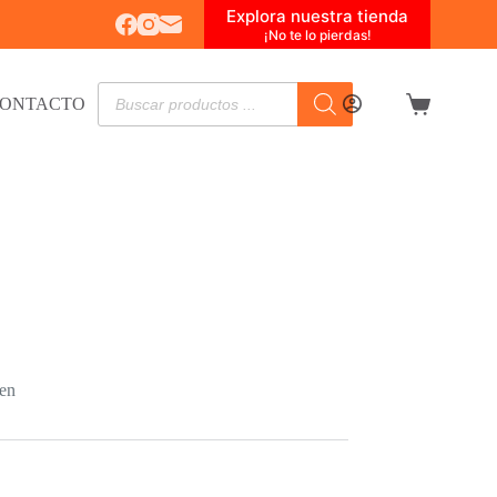
Explora nuestra tienda
¡No te lo pierdas!
Búsqueda
ONTACTO
de
Carro
productos
de
compra
men