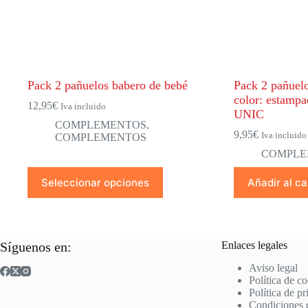
Pack 2 pañuelos babero de bebé
Pack 2 pañuelo
color: estampa
12,95
€
Iva incluido
UNIC
COMPLEMENTOS
,
9,95
€
Iva incluido
COMPLEMENTOS
COMPLE
Este
Seleccionar opciones
Añadir al ca
producto
tiene
múltiples
variantes.
Las
Síguenos en:
Enlaces legales
opciones
se
Aviso legal
pueden
Política de c
elegir
Política de p
en
Condiciones 