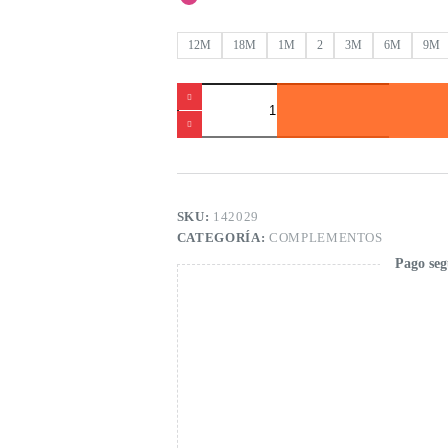
12M
18M
1M
2
3M
6M
9M
Leotardo
de
bebé
niña
cantidad
SKU:
142029
CATEGORÍA:
COMPLEMENTOS
Pago seg