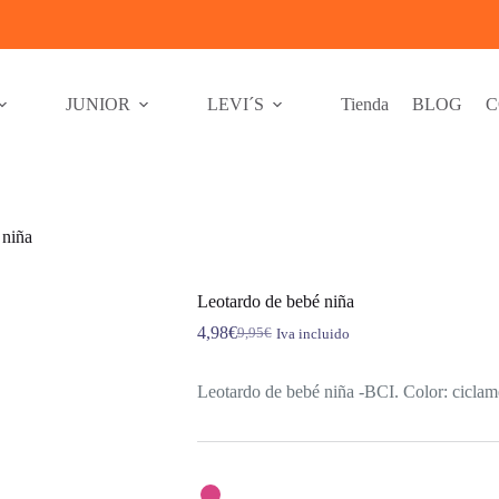
JUNIOR
LEVI´S
Tienda
BLOG
C
 niña
Leotardo de bebé niña
4,98
€
9,95
€
Iva incluido
El
El
precio
precio
original
actual
Leotardo de bebé niña -BCI. Color: cicla
era:
es:
9,95€.
4,98€.