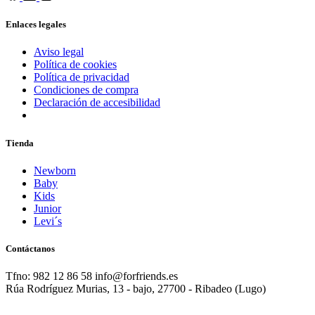
Enlaces legales
Aviso legal
Política de cookies
Política de privacidad
Condiciones de compra
Declaración de accesibilidad
Tienda
Newborn
Baby
Kids
Junior
Levi´s
Contáctanos
Tfno: 982 12 86 58 info@forfriends.es
Rúa Rodríguez Murias, 13 - bajo, 27700 - Ribadeo (Lugo)