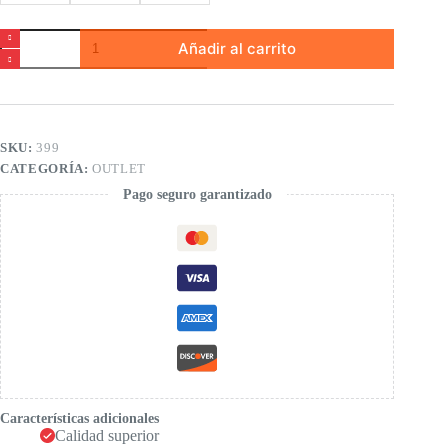
Pantalones
Añadir al carrito
denim
rectos
Garcia
Jeans
cantidad
SKU:
399
CATEGORÍA:
OUTLET
Pago seguro garantizado
Características adicionales
Calidad superior