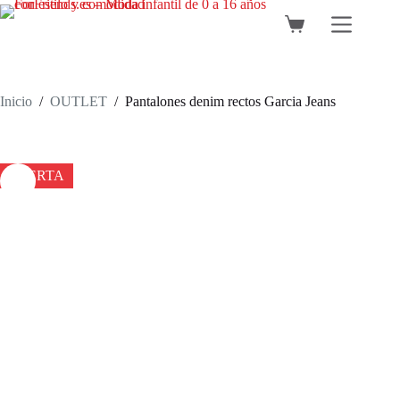
Saltar
al
Carro
contenido
de
compra
Inicio
/
OUTLET
/
Pantalones denim rectos Garcia Jeans
OFERTA