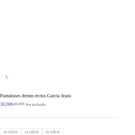
Pantalones denim rectos Garcia Jeans
30,00
€
49,99
€
Iva incluido
El
El
precio
precio
original
actual
era:
es:
49,99€.
30,00€.
10 AÑOS
14 AÑOS
16 AÑOS