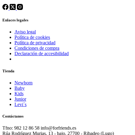
Enlaces legales
Aviso legal
Política de cookies
Política de privacidad
Condiciones de compra
Declaración de accesibilidad
Tienda
Newborn
Baby
Kids
Junior
Levi´s
Contáctanos
Tfno: 982 12 86 58 info@forfriends.es
Rúa Rodríguez Murias, 13 - bajo, 27700 - Ribadeo (Lugo)