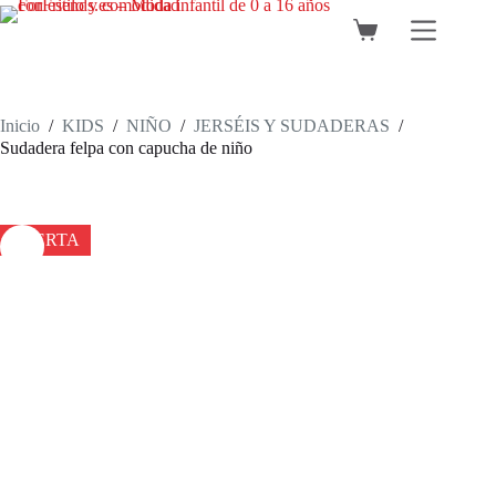
Saltar
al
Carro
contenido
de
compra
Inicio
/
KIDS
/
NIÑO
/
JERSÉIS Y SUDADERAS
/
Sudadera felpa con capucha de niño
OFERTA