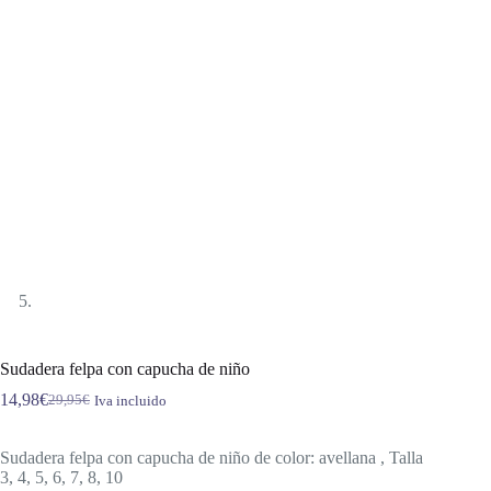
Sudadera felpa con capucha de niño
14,98
€
29,95
€
Iva incluido
El
El
precio
precio
original
actual
Sudadera felpa con capucha de niño de color: avellana , Talla
era:
es:
3, 4, 5, 6, 7, 8, 10
29,95€.
14,98€.