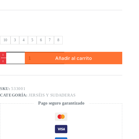
10
3
4
5
6
7
8
Sudadera
Añadir al carrito
felpa
con
capucha
de
niño
cantidad
SKU:
533001
CATEGORÍA:
JERSÉIS Y SUDADERAS
Pago seguro garantizado